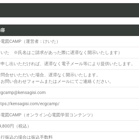
内容
心電図CAMP（運営者：けいた）
けいた ※氏名はご請求があった際に遅滞なく開示いたします）
お申し出いただければ、遅滞なく電子メール等により提供いたします。
お問合せいただいた場合、遅滞なく開示いたします。
※お問い合わせフォームまたはメールにてご連絡ください。
cgcamp@kensagisi.com
ttps://kensagisi.com/ecgcamp/
心電図CAMP（オンライン心電図学習コンテンツ）
9,800円（税込）
銀行振込の場合は振込手数料