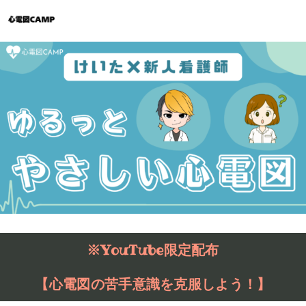
※YouTube限定配布
【心電図の苦手意識を克服しよう！】