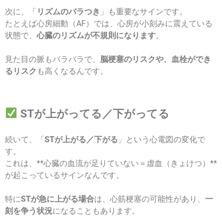
次に、「
リズムのバラつき
」も重要なサインです。
たとえば心房細動（AF）では、心房が小刻みに震えている
状態で、
心臓のリズムが不規則になります
。
見た目の脈もバラバラで、
脳梗塞のリスクや、血栓ができ
るリスク
も高くなるんです。
STが上がってる／下がってる
続いて、「
STが上がる／下がる
」という心電図の変化で
す。
これは、**心臓の血流が足りていない＝虚血（きょけつ）**
が起こっているサインなんです。
特に
STが急に上がる場合
は、心筋梗塞の可能性があり、
一
刻を争う状況
になることもあります。