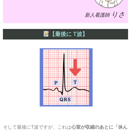
りさ
新人看護師
【最後に T波】
そして最後にT波ですが、これは
心室が収縮のあとに「休ん