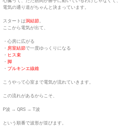
心臓って、ただ筋肉が勝手に動いているわけじゃなくて、
電気の通り道がちゃんと決まっています。
スタートは
洞結節
。
ここから電気が出て、
・心房に広がる
・
房室結節
で一度ゆっくりになる
・
ヒス束
・
脚
・
プルキンエ線維
こうやって心室まで電気が流れていきます。
この流れがあるからこそ、
P波 → QRS → T波
という順番で波形が並びます。