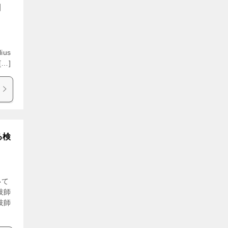
問
ius
[…]
る検
いて
技師
技師