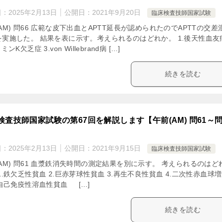
日：
2025年2月13日
公開日：
2021年9月20日
臨床検査技師国家試験
AM) 問66 広範な皮下出血とAPTT延長が認められたのでAPTTの交差
を実施した。 結果を表に示す。考えられるのはどれか。 1.後天性血友
ミンK欠乏症 3.von Willebrand病 […]
続きを読む
検査技師国家試験の第67回を解説します【午前(AM) 問61～
日：
2025年2月13日
公開日：
2021年9月15日
臨床検査技師国家試験
AM) 問61 血漿鉄消失時間の測定結果を別に示す。 考えられるのはど
1.鉄欠乏性貧血 2.巨赤芽球性貧血 3.再生不良性貧血 4.二次性赤血球
.自己免疫性溶血性貧血 […]
続きを読む