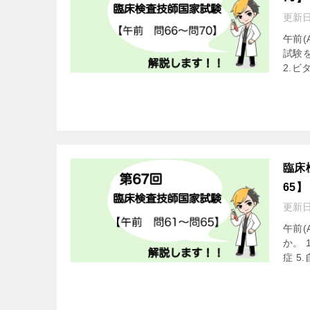
更新
午前(
試験
2.ビタ
臨床
65】
更新
午前(
か。 
症 5