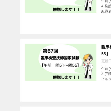
午前(
4.
組織変
臨床
55】
更新
午前(
3.肝
イルス