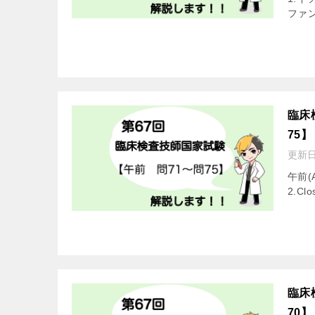
ファン
臨床
75】
更新
午前(A
2.Clos
臨床
70】