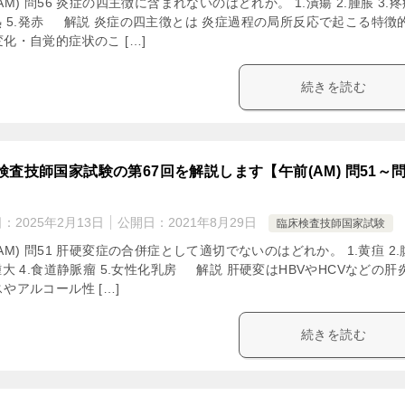
AM) 問56 炎症の四主徴に含まれないのはどれか。 1.潰瘍 2.腫脹 3.
発熱 5.発赤 解説 炎症の四主徴とは 炎症過程の局所反応で起こる特徴
化・自覚的症状のこ […]
続きを読む
検査技師国家試験の第67回を解説します【午前(AM) 問51～
日：
2025年2月13日
公開日：
2021年8月29日
臨床検査技師国家試験
AM) 問51 肝硬変症の合併症として適切でないのはどれか。 1.黄疸 2.
腫大 4.食道静脈瘤 5.女性化乳房 解説 肝硬変はHBVやHCVなどの肝
やアルコール性 […]
続きを読む