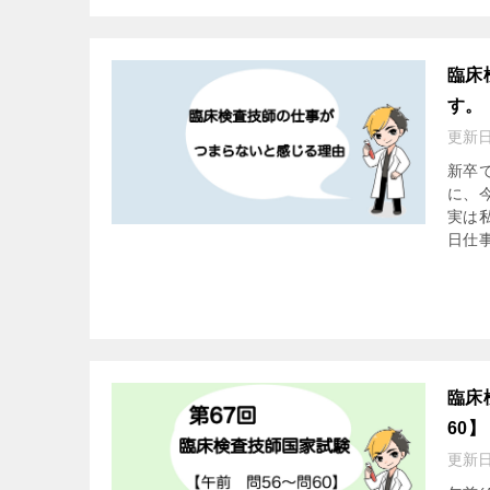
臨床
す。
更新
新卒
に、
実は
日仕事
臨床
60】
更新