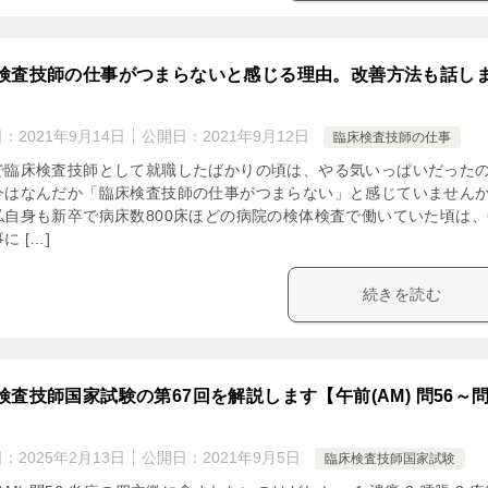
検査技師の仕事がつまらないと感じる理由。改善方法も話し
日：
2021年9月14日
公開日：
2021年9月12日
臨床検査技師の仕事
で臨床検査技師として就職したばかりの頃は、やる気いっぱいだった
今はなんだか「臨床検査技師の仕事がつまらない」と感じていません
私自身も新卒で病床数800床ほどの病院の検体検査で働いていた頃は、
に […]
続きを読む
検査技師国家試験の第67回を解説します【午前(AM) 問56～
日：
2025年2月13日
公開日：
2021年9月5日
臨床検査技師国家試験