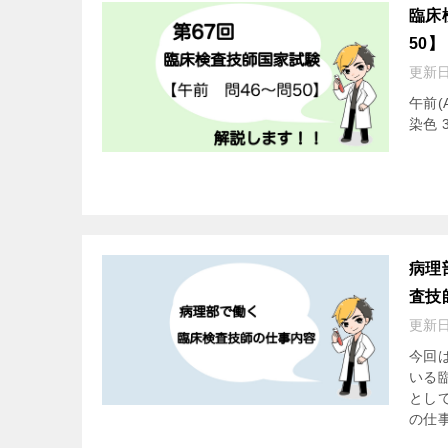
臨床
50】
更新
午前(
染色 3
病理
査技
更新
今回
いる
とし
の仕事