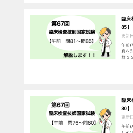
臨床
85】
更新
午前(
真を別
群 3
臨床
80】
更新
午前(
1.イ