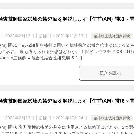
検査技師国家試験の第67回を解説します【午前(AM) 問81～
日：
2025年2月13日
公開日：
2021年11月23日
臨床検査技師国家試験
AM) 問81 Hep-2細胞を核材に用いた抗核抗体の蛍光抗体法による染
に示す。 最も考えられる疾患はどれか。 1.関節リウマチ 2.CREST
.Sjogren症候群 4.混合性結合性組織病 5 […]
続きを読む
検査技師国家試験の第67回を解説します【午前(AM) 問76～
日：
2025年2月13日
公開日：
2021年10月24日
臨床検査技師国家試験
AM) 問76 多剤耐性結核菌の判定に使用される抗菌薬はどれか。2つ
ソニアジド 2.エタンブトール 3.ストレプトマイシン 4.ピラジナミド 5